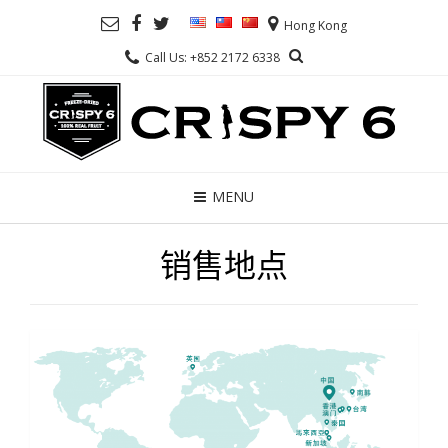
Hong Kong
Call Us: +852 2172 6338
MENU
销售地点